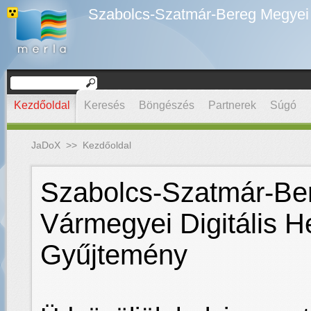
Szabolcs-Szatmár-Bereg Megyei D
Kezdőoldal
Keresés
Böngészés
Partnerek
Súgó
JaDoX
>>
Kezdőoldal
Szabolcs-Szatmár-Be
Vármegyei Digitális H
Gyűjtemény