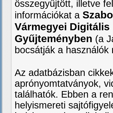
összegyűjtött, illetve fe
Szabo
információkat a
Vármegyei Digitális
Gyűjteményben
(a J
bocsátják a használók 
Az adatbázisban cikkek
aprónyomtatványok, vi
találhatók. Ebben a re
helyismereti sajtófigyel