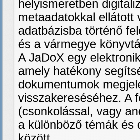
helyismeretben digitali
metaadatokkal ellátott 
adatbázisba történő fe
és a vármegye könyvtá
A JaDoX egy elektronik
amely hatékony segítség
dokumentumok megjele
visszakereséséhez. A f
(csonkolással, vagy an
a különböző témák és
között.