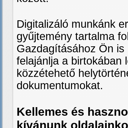
Digitalizáló munkánk 
gyűjtemény tartalma f
Gazdagításához Ön is 
felajánlja a birtokában
közzétehető helytörténe
dokumentumokat.
Kellemes és hasznos
kívánunk oldalainko