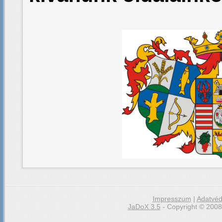
Impresszum
|
Adatvéd
JaDoX 3.5
- Copyright © 2008