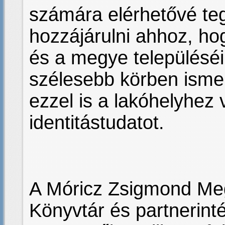
számára elérhetővé te
hozzájárulni ahhoz, h
és a megye településéi
szélesebb körben ismer
ezzel is a lakóhelyhez v
identitástudatot.
A Móricz Zsigmond Meg
Könyvtár és partnerin