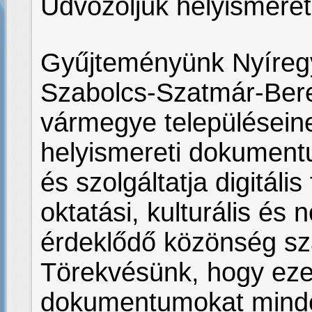
Üdvözöljük helyismere
Gyűjteményünk Nyíreg
Szabolcs-Szatmár-Ber
vármegye településein
helyismereti dokumentu
és szolgáltatja digitáli
oktatási, kulturális és 
érdeklődő közönség s
Törekvésünk, hogy ezek
dokumentumokat minden