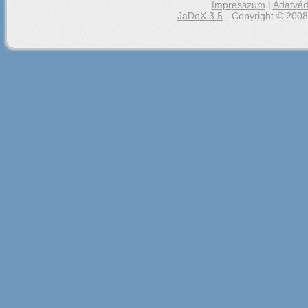
Impresszum
|
Adatvéd
JaDoX 3.5
- Copyright © 2008