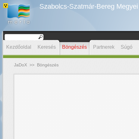
Szabolcs-Szatmár-Bereg Megyei D
Kezdőoldal
Keresés
Böngészés
Partnerek
Súgó
JaDoX
>>
Böngészés