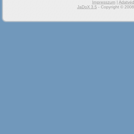
Impresszum
|
Adatvéd
JaDoX 3.5
- Copyright © 2008