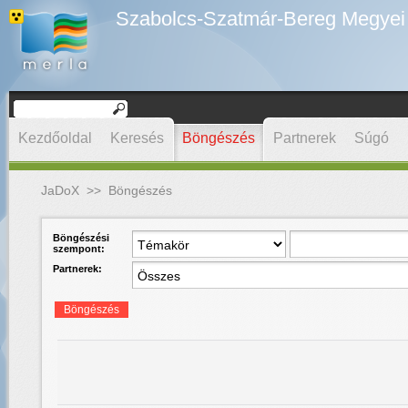
Szabolcs-Szatmár-Bereg Megyei D
Kezdőoldal
Keresés
Böngészés
Partnerek
Súgó
JaDoX
>>
Böngészés
Böngészési
szempont:
Partnerek:
Böngészés