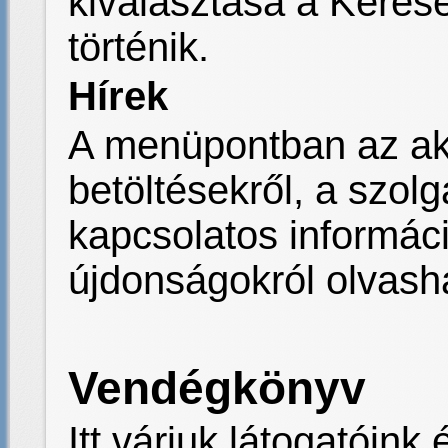
kiválasztása a Keres
történik.
Hírek
A menüpontban az akt
betöltésekről, a szolg
kapcsolatos informác
újdonságokról olvash
Vendégkönyv
Itt várjuk látogatóink 