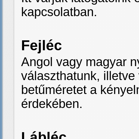
kapcsolatban.
Fejléc
Angol vagy magyar ny
választhatunk, illetve
betűméretet a kénye
érdekében.
Lábléc