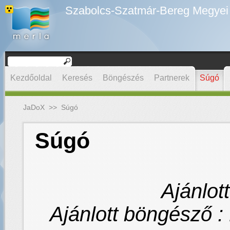
Szabolcs-Szatmár-Bereg Megyei D
Kezdőoldal
Keresés
Böngészés
Partnerek
Súgó
JaDoX
>>
Súgó
Súgó
Ajánlot
Ajánlott böngésző : F