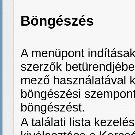
Böngészés
A menüpont indításak
szerzők betürendjébe
mező használatával k
böngészési szemponto
böngészést.
A találati lista keze