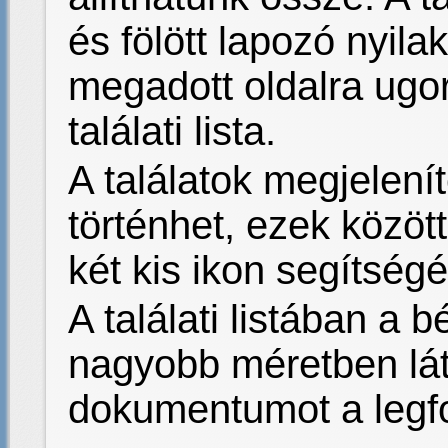
és fölött lapozó nyilak
megadott oldalra ugor
találati lista.
A találatok megjelení
történhet, ezek közöt
két kis ikon segítségé
A találati listában a 
nagyobb méretben láth
dokumentumot a legfo