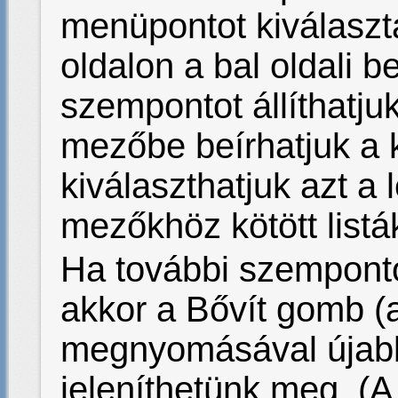
menüpontot kiválaszt
oldalon a bal oldali b
szempontot állíthatjuk
mezőbe beírhatjuk a 
kiválaszthatjuk azt a 
mezőkhöz kötött listá
Ha további szemponto
akkor a Bővít gomb (a
megnyomásával újab
jeleníthetünk meg. (A