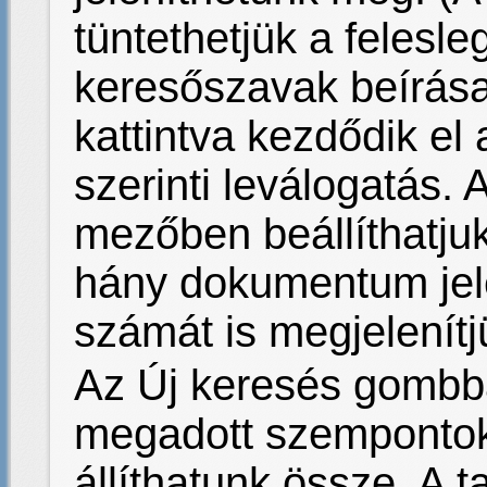
tüntethetjük a felesl
keresőszavak beírása
kattintva kezdődik e
szerinti leválogatás. 
mezőben beállíthatjuk
hány dokumentum jele
számát is megjelenítj
Az Új keresés gombba
megadott szempontok 
állíthatunk össze. A t