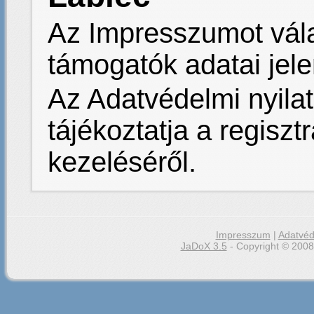
Az Impresszumot vála
támogatók adatai jel
Az Adatvédelmi nyilat
tájékoztatja a regiszt
kezeléséről.
Impresszum
|
Adatvéd
JaDoX 3.5
- Copyright © 2008