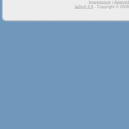
Impresszum
|
Adatvéd
JaDoX 3.5
- Copyright © 2008