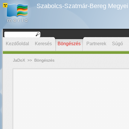
Szabolcs-Szatmár-Bereg Megyei D
Kezdőoldal
Keresés
Böngészés
Partnerek
Súgó
JaDoX
>>
Böngészés