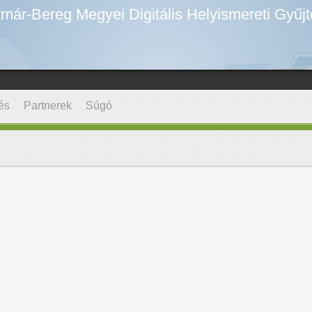
már-Bereg Megyei Digitális Helyismereti Gyűj
és
Partnerek
Súgó