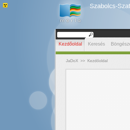
Szabolcs-Szat
Kezdőoldal
Keresés
Böngész
JaDoX
>>
Kezdőoldal