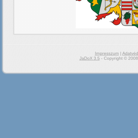
Impresszum
|
Adatvéd
JaDoX 3.5
- Copyright © 2008