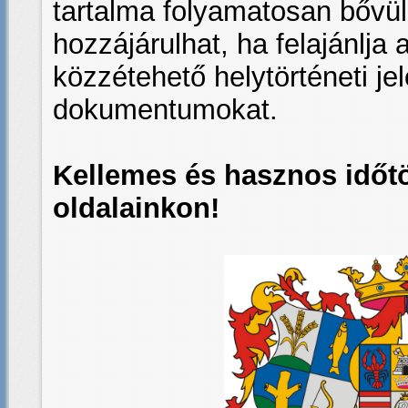
tartalma folyamatosan bővü
hozzájárulhat, ha felajánlja
közzétehető helytörténeti je
dokumentumokat.
Kellemes és hasznos időtö
oldalainkon!