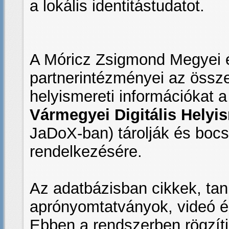
a lokális identitástudatot.
A Móricz Zsigmond Megyei é
partnerintézményei az összegy
helyismereti információkat a
Vármegyei Digitális Hely
JaDoX-ban) tárolják és bocs
rendelkezésére.
Az adatbázisban cikkek, tan
aprónyomtatványok, videó és
Ebben a rendszerben rögzítj