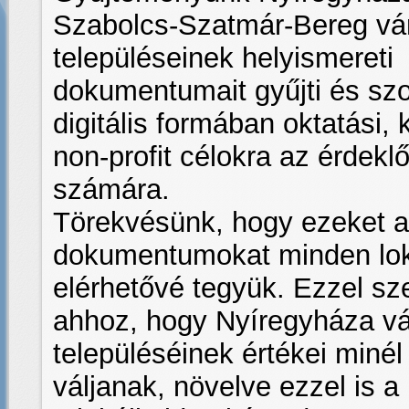
Szabolcs-Szatmár-Bereg v
településeinek helyismereti
dokumentumait gyűjti és szol
digitális formában oktatási, k
non-profit célokra az érdek
számára.
Törekvésünk, hogy ezeket a
dokumentumokat minden lok
elérhetővé tegyük. Ezzel sz
ahhoz, hogy Nyíregyháza v
településéinek értékei miné
váljanak, növelve ezzel is a