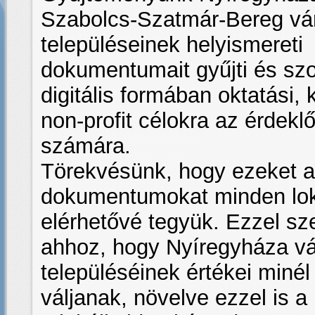
Szabolcs-Szatmár-Bereg v
településeinek helyismereti
dokumentumait gyűjti és szol
digitális formában oktatási, k
non-profit célokra az érdek
számára.
Törekvésünk, hogy ezeket a
dokumentumokat minden lok
elérhetővé tegyük. Ezzel sz
ahhoz, hogy Nyíregyháza v
településéinek értékei miné
váljanak, növelve ezzel is a