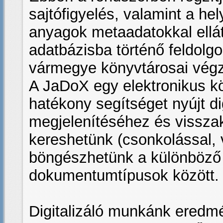
sajtófigyelés, valamint a hel
anyagok metaadatokkal elláto
adatbázisba történő feldolg
vármegye könyvtárosai végz
A JaDoX egy elektronikus k
hatékony segítséget nyújt d
megjelenítéséhez és visszak
kereshetünk (csonkolással, 
böngészhetünk a különböző
dokumentumtípusok között.
Digitalizáló munkánk eredm