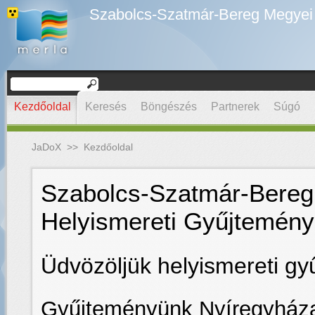
Szabolcs-Szatmár-Bereg Megyei D
Kezdőoldal
Keresés
Böngészés
Partnerek
Súgó
JaDoX
>>
Kezdőoldal
Szabolcs-Szatmár-Bereg 
Helyismereti Gyűjtemény
Üdvözöljük helyismereti g
Gyűjteményünk Nyíregyház