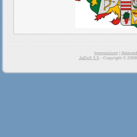
Impresszum
|
Adatvéd
JaDoX 3.5
- Copyright © 2008