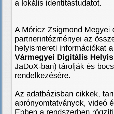
a lokális identitástudatot.
A Móricz Zsigmond Megyei é
partnerintézményei az összegy
helyismereti információkat a
Vármegyei Digitális Hely
JaDoX-ban) tárolják és bocs
rendelkezésére.
Az adatbázisban cikkek, tan
aprónyomtatványok, videó és
Ebben a rendszerben rögzítj