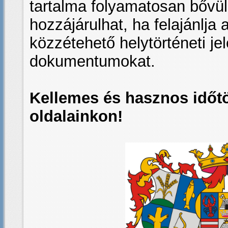
tartalma folyamatosan bővü
hozzájárulhat, ha felajánlja
közzétehető helytörténeti je
dokumentumokat.
Kellemes és hasznos időtö
oldalainkon!