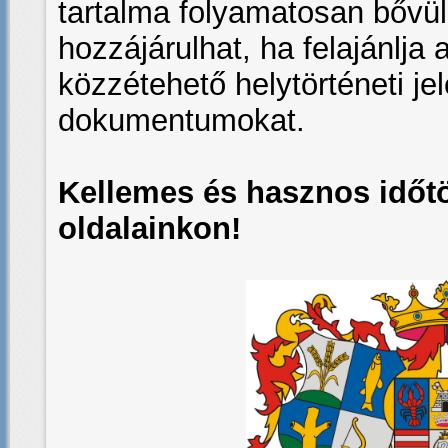
tartalma folyamatosan bővü
hozzájárulhat, ha felajánlja
közzétehető helytörténeti je
dokumentumokat.
Kellemes és hasznos időtö
oldalainkon!