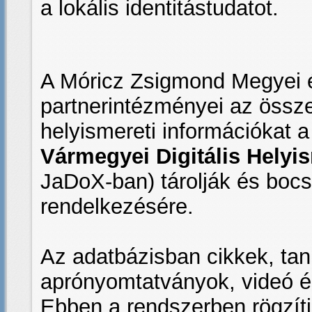
a lokális identitástudatot.
A Móricz Zsigmond Megyei é
partnerintézményei az összegy
helyismereti információkat a
Vármegyei Digitális Hely
JaDoX-ban) tárolják és bocs
rendelkezésére.
Az adatbázisban cikkek, tan
aprónyomtatványok, videó és
Ebben a rendszerben rögzítj