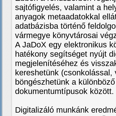
sajtófigyelés, valamint a hel
anyagok metaadatokkal elláto
adatbázisba történő feldolg
vármegye könyvtárosai végz
A JaDoX egy elektronikus k
hatékony segítséget nyújt d
megjelenítéséhez és visszak
kereshetünk (csonkolással, 
böngészhetünk a különböző
dokumentumtípusok között.
Digitalizáló munkánk eredm