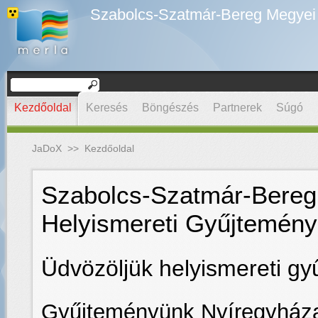
Szabolcs-Szatmár-Bereg Megyei D
Kezdőoldal
Keresés
Böngészés
Partnerek
Súgó
JaDoX
>>
Kezdőoldal
Szabolcs-Szatmár-Bereg 
Helyismereti Gyűjtemény
Üdvözöljük helyismereti g
Gyűjteményünk Nyíregyház