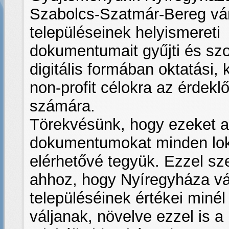
Szabolcs-Szatmár-Bereg v
településeinek helyismereti
dokumentumait gyűjti és szol
digitális formában oktatási, k
non-profit célokra az érdek
számára.
Törekvésünk, hogy ezeket a
dokumentumokat minden lok
elérhetővé tegyük. Ezzel sz
ahhoz, hogy Nyíregyháza v
településéinek értékei miné
váljanak, növelve ezzel is a