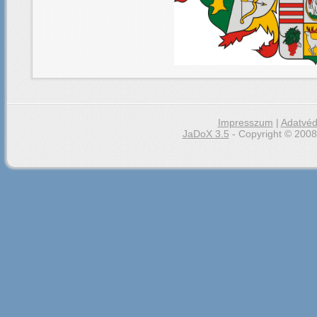
Impresszum
|
Adatvéd
JaDoX 3.5
- Copyright © 2008