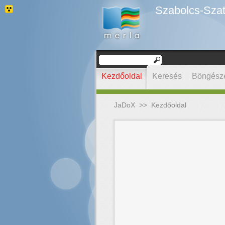
Szabolcs-Szat
Kezdőoldal
Keresés
Böngész
JaDoX
>>
Kezdőoldal