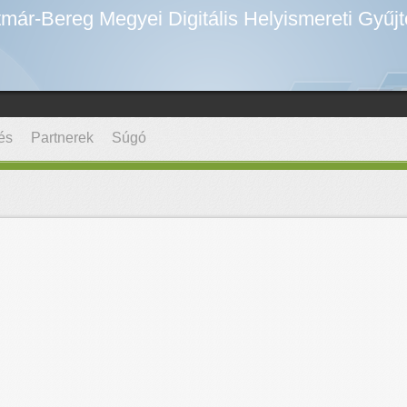
már-Bereg Megyei Digitális Helyismereti Gyűj
és
Partnerek
Súgó