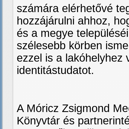
számára elérhetővé te
hozzájárulni ahhoz, h
és a megye településéi
szélesebb körben ismer
ezzel is a lakóhelyhez v
identitástudatot.
A Móricz Zsigmond Meg
Könyvtár és partnerin