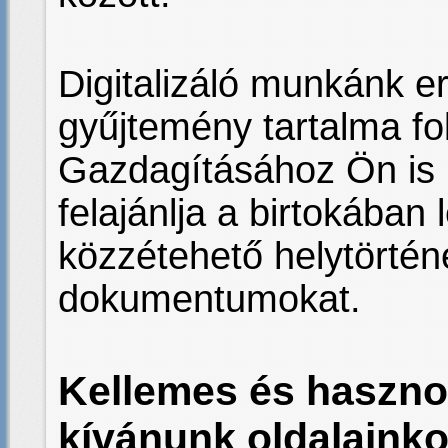
Digitalizáló munkánk 
gyűjtemény tartalma f
Gazdagításához Ön is 
felajánlja a birtokában
közzétehető helytörténe
dokumentumokat.
Kellemes és hasznos
kívánunk oldalainko