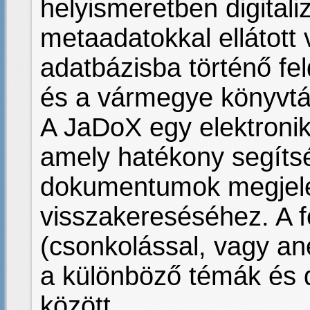
helyismeretben digitali
metaadatokkal ellátott 
adatbázisba történő fe
és a vármegye könyvtá
A JaDoX egy elektronik
amely hatékony segítség
dokumentumok megjele
visszakereséséhez. A f
(csonkolással, vagy an
a különböző témák és
között.