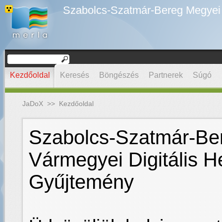
Szabolcs-Szatmár-Bereg Megyei D
Kezdőoldal
Keresés
Böngészés
Partnerek
Súgó
JaDoX
>>
Kezdőoldal
Szabolcs-Szatmár-Be
Vármegyei Digitális H
Gyűjtemény