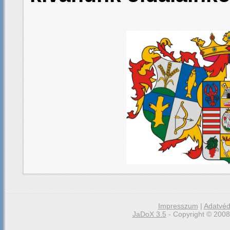
Impresszum
|
Adatvéd
JaDoX 3.5
- Copyright © 2008