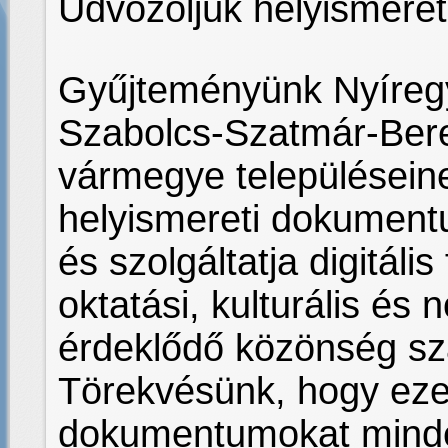
Üdvözöljük helyismere
Gyűjteményünk Nyíreg
Szabolcs-Szatmár-Ber
vármegye településein
helyismereti dokumentu
és szolgáltatja digitáli
oktatási, kulturális és 
érdeklődő közönség s
Törekvésünk, hogy ezek
dokumentumokat minden