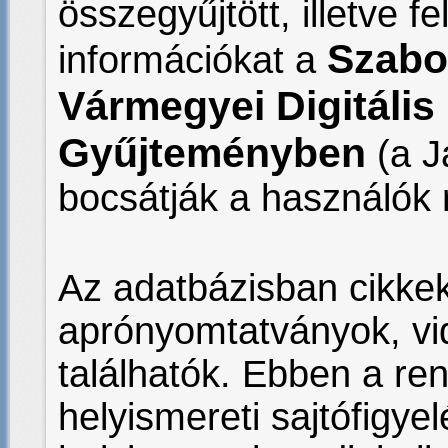
összegyűjtött, illetve fe
Szabo
információkat a
Vármegyei Digitális
Gyűjteményben
(a J
bocsátják a használók 
Az adatbázisban cikkek
aprónyomtatványok, vi
találhatók. Ebben a re
helyismereti sajtófigyel