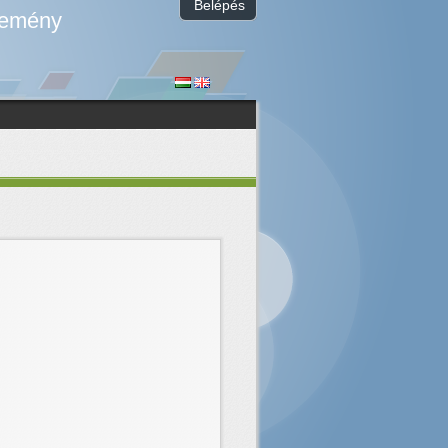
Belépés
temény