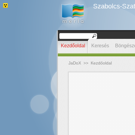
Szabolcs-Szat
Kezdőoldal
Keresés
Böngész
JaDoX
>>
Kezdőoldal