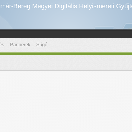
már-Bereg Megyei Digitális Helyismereti Gyűj
és
Partnerek
Súgó