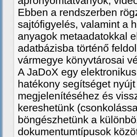
aprónyomtatványok, videó 
Ebben a rendszerben rögzí
sajtófigyelés, valamint a h
anyagok metaadatokkal ell
adatbázisba történő feldo
vármegye könyvtárosai vé
A JaDoX egy elektronikus
hatékony segítséget nyújt
megjelenítéséhez és viss
kereshetünk (csonkolással
böngészhetünk a különbö
dokumentumtípusok közöt