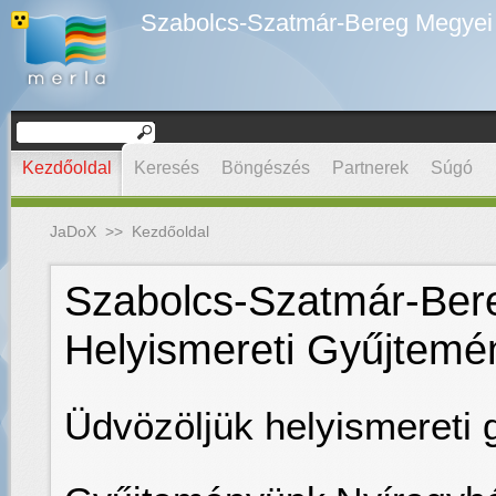
Szabolcs-Szatmár-Bereg Megyei D
Kezdőoldal
Keresés
Böngészés
Partnerek
Súgó
JaDoX
>>
Kezdőoldal
Szabolcs-Szatmár-Bere
Helyismereti Gyűjtemé
Üdvözöljük helyismereti