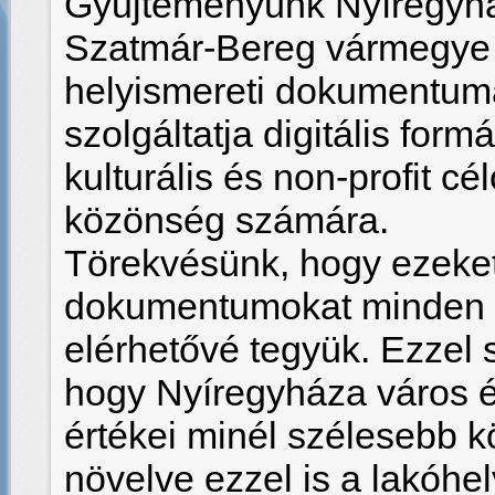
Gyűjteményünk Nyíregyhá
Szatmár-Bereg vármegye 
helyismereti dokumentumai
szolgáltatja digitális form
kulturális és non-profit c
közönség számára.
Törekvésünk, hogy ezeket
dokumentumokat minden l
elérhetővé tegyük. Ezzel 
hogy Nyíregyháza város é
értékei minél szélesebb k
növelve ezzel is a lakóhel