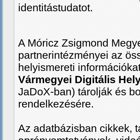
identitástudatot.
A Móricz Zsigmond Megyei
partnerintézményei az össze
helyismereti információka
Vármegyei Digitális He
JaDoX-ban) tárolják és b
rendelkezésére.
Az adatbázisban cikkek, t