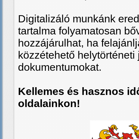
Digitalizáló munkánk er
tartalma folyamatosan bő
hozzájárulhat, ha felajánl
közzétehető helytörténeti 
dokumentumokat.
Kellemes és hasznos idő
oldalainkon!