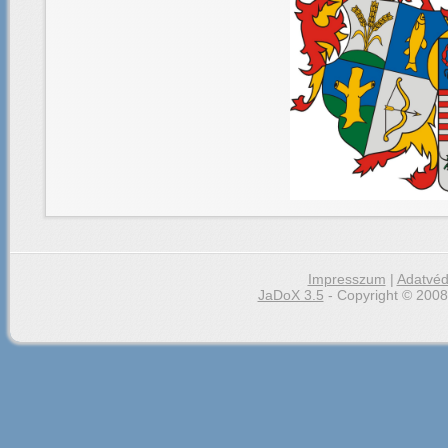
Impresszum
|
Adatvéd
JaDoX 3.5
- Copyright © 2008