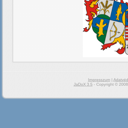
Impresszum
|
Adatvéd
JaDoX 3.5
- Copyright © 2008