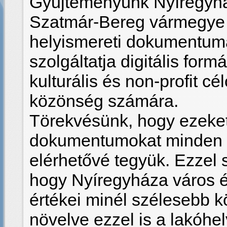
Gyűjteményünk Nyíregyhá
Szatmár-Bereg vármegye 
helyismereti dokumentumai
szolgáltatja digitális form
kulturális és non-profit c
közönség számára.
Törekvésünk, hogy ezeket
dokumentumokat minden l
elérhetővé tegyük. Ezzel 
hogy Nyíregyháza város é
értékei minél szélesebb k
növelve ezzel is a lakóhel