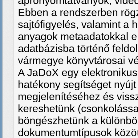
aprónyomtatványok, videó 
Ebben a rendszerben rögzí
sajtófigyelés, valamint a h
anyagok metaadatokkal ell
adatbázisba történő feldo
vármegye könyvtárosai vé
A JaDoX egy elektronikus
hatékony segítséget nyújt
megjelenítéséhez és viss
kereshetünk (csonkolással
böngészhetünk a különbö
dokumentumtípusok közöt