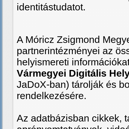
identitástudatot.
A Móricz Zsigmond Megyei
partnerintézményei az össze
helyismereti információka
Vármegyei Digitális He
JaDoX-ban) tárolják és b
rendelkezésére.
Az adatbázisban cikkek, t