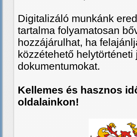
Digitalizáló munkánk er
tartalma folyamatosan bő
hozzájárulhat, ha felajánl
közzétehető helytörténeti 
dokumentumokat.
Kellemes és hasznos idő
oldalainkon!