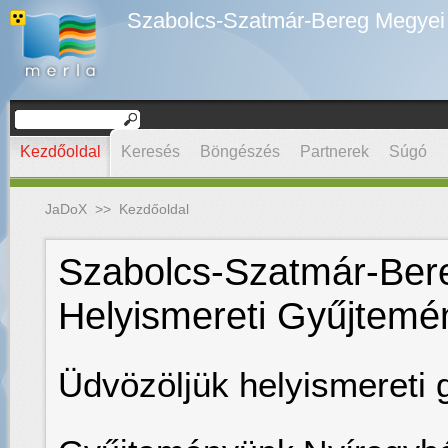
Szabolcs-Szatmár-Bereg Megyei D
Kezdőoldal
Keresés
Böngészés
Partnerek
Súgó
JaDoX
>>
Kezdőoldal
Szabolcs-Szatmár-Bere
Helyismereti Gyűjtemé
Üdvözöljük helyismereti