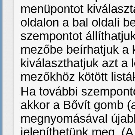
menüpontot kiválaszt
oldalon a bal oldali b
szempontot állíthatjuk
mezőbe beírhatjuk a 
kiválaszthatjuk azt a 
mezőkhöz kötött listá
Ha további szemponto
akkor a Bővít gomb (a
megnyomásával újab
jeleníthetünk meg. (A