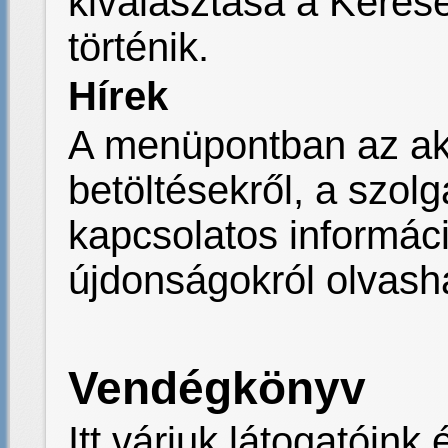
kiválasztása a Keres
történik.
Hírek
A menüpontban az akt
betöltésekről, a szolg
kapcsolatos informác
újdonságokról olvash
Vendégkönyv
Itt várjuk látogatóink 