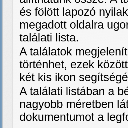
és fölött lapozó nyilak
megadott oldalra ugor
találati lista.
A találatok megjelení
történhet, ezek közöt
két kis ikon segítségé
A találati listában a 
nagyobb méretben láth
dokumentumot a legfo