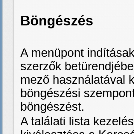
Böngészés
A menüpont indításak
szerzők betürendjébe
mező használatával k
böngészési szemponto
böngészést.
A találati lista keze