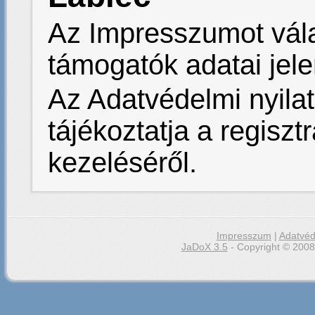
Az Impresszumot vála
támogatók adatai jel
Az Adatvédelmi nyilat
tájékoztatja a regiszt
kezeléséről.
Impresszum
|
Adatvéd
JaDoX 3.5
- Copyright © 2008