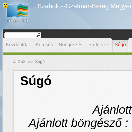
Szabolcs-Szatmár-Bereg Megyei D
Kezdőoldal
Keresés
Böngészés
Partnerek
Súgó
JaDoX
>>
Súgó
Súgó
Ajánlot
Ajánlott böngésző : F