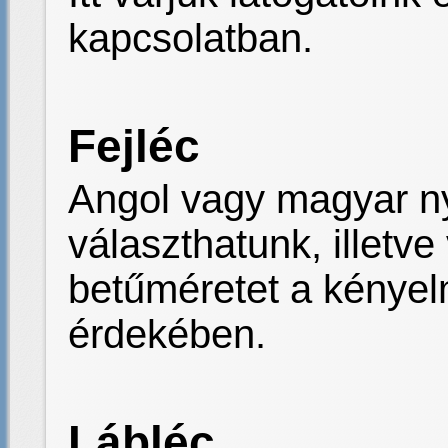
kapcsolatban.
Fejléc
Angol vagy magyar ny
választhatunk, illetve
betűméretet a kénye
érdekében.
Lábléc