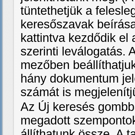
tüntethetjük a felesl
keresőszavak beírása
kattintva kezdődik e
szerinti leválogatás. 
mezőben beállíthatjuk
hány dokumentum jele
számát is megjelenítj
Az Új keresés gombba
megadott szempontok 
állíthatunk össze. A t