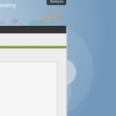
Belépés
temény