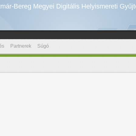
már-Bereg Megyei Digitális Helyismereti Gyűj
és
Partnerek
Súgó