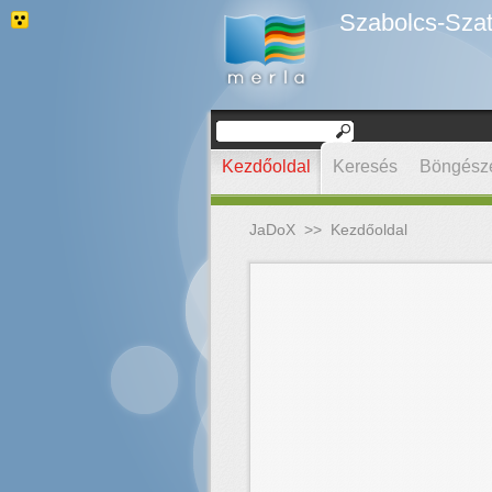
Szabolcs-Szat
Kezdőoldal
Keresés
Böngész
JaDoX
>>
Kezdőoldal