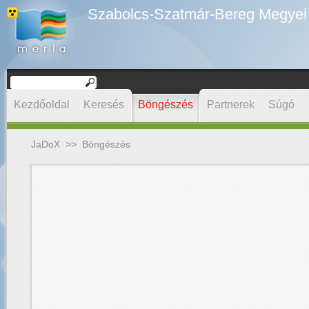
Szabolcs-Szatmár-Bereg Megyei D
Kezdőoldal
Keresés
Böngészés
Partnerek
Súgó
JaDoX
>>
Böngészés