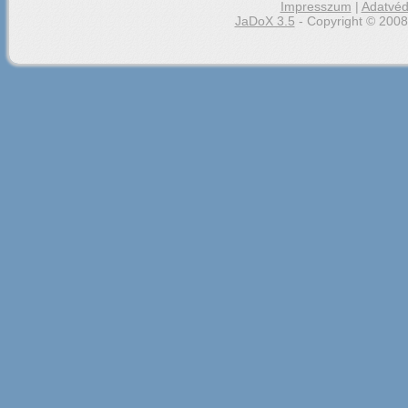
Impresszum
|
Adatvéd
JaDoX 3.5
- Copyright © 2008