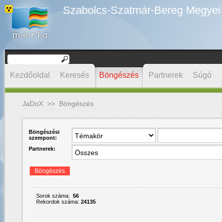
Szabolcs-Szatmár-Bereg Megyei D
Kezdőoldal
Keresés
Böngészés
Partnerek
Súgó
JaDoX
>>
Böngészés
Böngészési
szempont:
Partnerek:
Böngészés
Sorok száma:
56
Rekordok száma:
24135