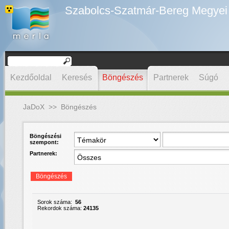
Szabolcs-Szatmár-Bereg Megyei D
Kezdőoldal
Keresés
Böngészés
Partnerek
Súgó
JaDoX
>>
Böngészés
Böngészési
szempont:
Partnerek:
Böngészés
Sorok száma:
56
Rekordok száma:
24135