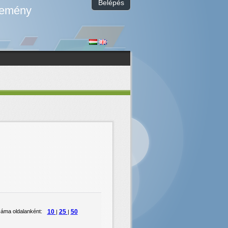
Belépés
temény
áma oldalanként:
10
25
50
|
|