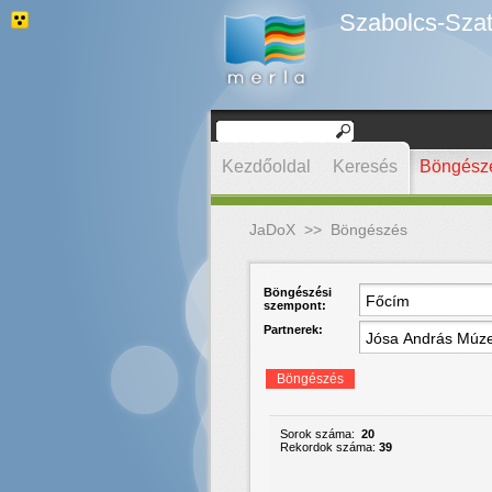
Szabolcs-Szat
Kezdőoldal
Keresés
Böngész
JaDoX
>>
Böngészés
Böngészési
szempont:
Partnerek:
Böngészés
Sorok száma:
20
Rekordok száma:
39