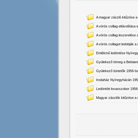
A magyar zászló kitűzése a 
A vörös csillag eltávolítása
A vörös csillag leszerelése 
A vörös csillagot ledobják a
Emlékmű ledöntése Nyíreg
Gyülekező tömeg a Beloiann
Gyülekező tüntetők 1956-b
Irodaház Nyíregyházán 19
Ledöntött lovasszobor 195
Magyar zászlók kitűzése a n