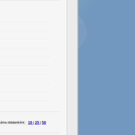
áma oldalanként:
10
25
50
|
|