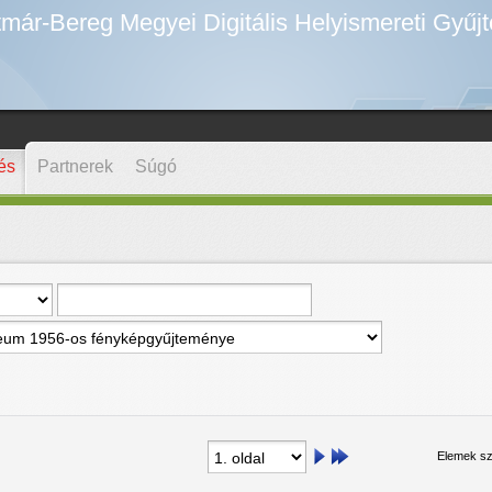
már-Bereg Megyei Digitális Helyismereti Gyűj
és
Partnerek
Súgó
Elemek sz