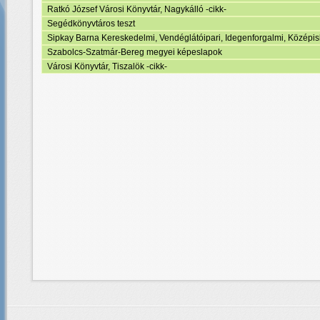
Ratkó József Városi Könyvtár, Nagykálló -cikk-
Segédkönyvtáros teszt
Sipkay Barna Kereskedelmi, Vendéglátóipari, Idegenforgalmi, Középis
Szabolcs-Szatmár-Bereg megyei képeslapok
Városi Könyvtár, Tiszalök -cikk-