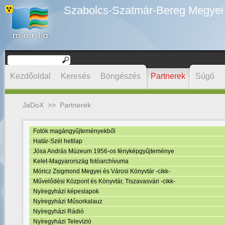
Szabolcs-Szatmár-Bereg Megyei D
Kezdőoldal
Keresés
Böngészés
Partnerek
Súgó
JaDoX
>>
Partnerek
Fotók magángyűjteményekből
Határ-Szél hetilap
Jósa András Múzeum 1956-os fényképgyűjteménye
Kelet-Magyarország fotóarchívuma
Móricz Zsigmond Megyei és Városi Könyvtár -cikk-
Művelődési Központ és Könyvtár, Tiszavasvári -cikk-
Nyíregyházi képeslapok
Nyíregyházi Műsorkalauz
Nyíregyházi Rádió
Nyíregyházi Televízió