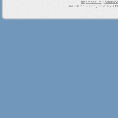
Impresszum
|
Adatvéd
JaDoX 3.5
- Copyright © 2008