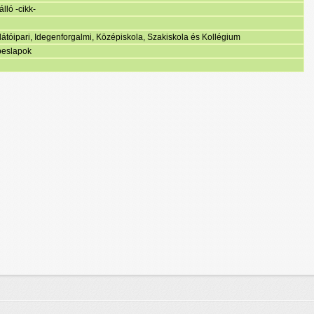
lló -cikk-
tóipari, Idegenforgalmi, Középiskola, Szakiskola és Kollégium
peslapok