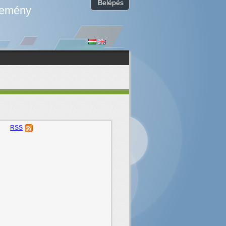
Belépés
temény
RSS