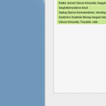
Ratkó József Városi Könyvtár, Nagyká
Segédkönyvtáros teszt
Sipkay Barna Kereskedelmi, Vendéglá
Szabolcs-Szatmár-Bereg megyei ké
Városi Könyvtár, Tiszalök -cikk-