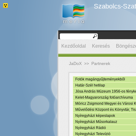
Szabolcs-Szat
Kezdőoldal
Keresés
Böngész
JaDoX
>>
Partnerek
Fotók magángyűjteményekből
Határ-Szél hetilap
Jósa András Múzeum 1956-os fényk
Kelet-Magyarország fotóarchívuma
Móricz Zsigmond Megyei és Városi Kö
Művelődési Központ és Könyvtár, Tisz
Nyíregyházi képeslapok
Nyíregyházi Műsorkalauz
Nyíregyházi Rádió
Nyíregyházi Televízió