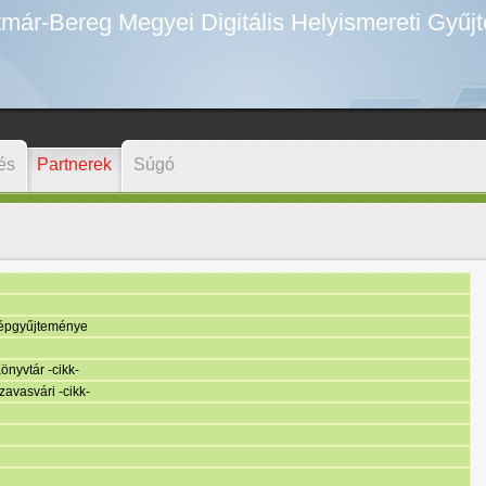
már-Bereg Megyei Digitális Helyismereti Gyűj
és
Partnerek
Súgó
épgyűjteménye
nyvtár -cikk-
avasvári -cikk-