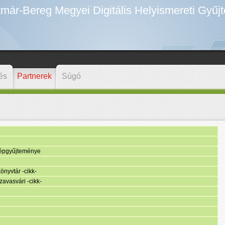
már-Bereg Megyei Digitális Helyismereti Gyűj
és
Partnerek
Súgó
épgyűjteménye
nyvtár -cikk-
avasvári -cikk-