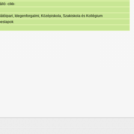
lló -cikk-
tóipari, Idegenforgalmi, Középiskola, Szakiskola és Kollégium
peslapok