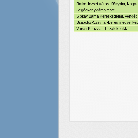
Ratkó József Városi Könyvtár, Nagyká
Segédkönyvtáros teszt
Sipkay Barna Kereskedelmi, Vendéglá
Szabolcs-Szatmár-Bereg megyei ké
Városi Könyvtár, Tiszalök -cikk-