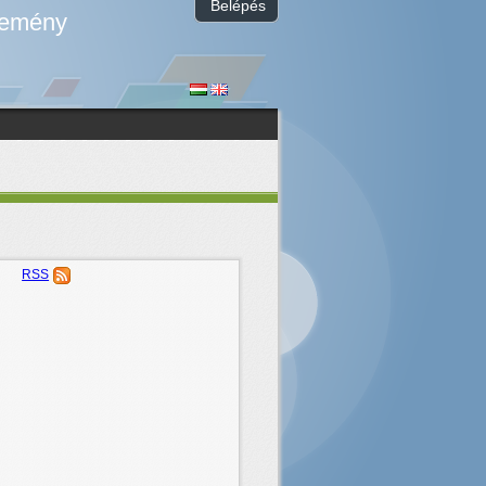
Belépés
temény
RSS