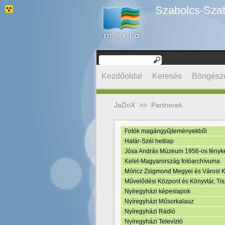
Szabolcs-Szat
Kezdőoldal
Keresés
Böngész
JaDoX
>>
Partnerek
Fotók magángyűjteményekből
Határ-Szél hetilap
Jósa András Múzeum 1956-os fényk
Kelet-Magyarország fotóarchívuma
Móricz Zsigmond Megyei és Városi Kö
Művelődési Központ és Könyvtár, Tisz
Nyíregyházi képeslapok
Nyíregyházi Műsorkalauz
Nyíregyházi Rádió
Nyíregyházi Televízió