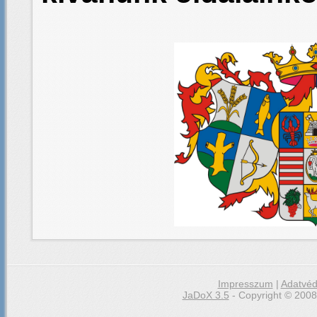
Impresszum
|
Adatvéd
JaDoX 3.5
- Copyright © 2008