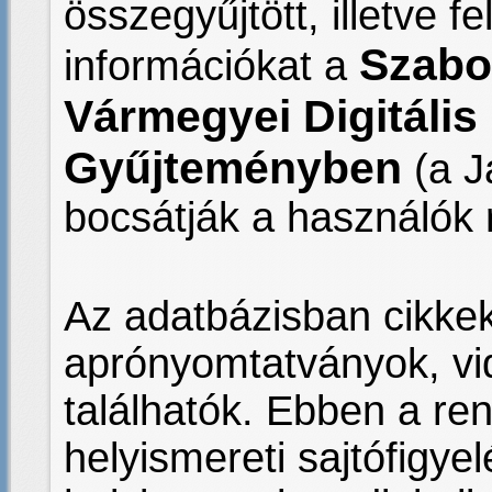
összegyűjtött, illetve fe
Szabo
információkat a
Vármegyei Digitális
Gyűjteményben
(a J
bocsátják a használók 
Az adatbázisban cikkek
aprónyomtatványok, vi
találhatók. Ebben a re
helyismereti sajtófigyel