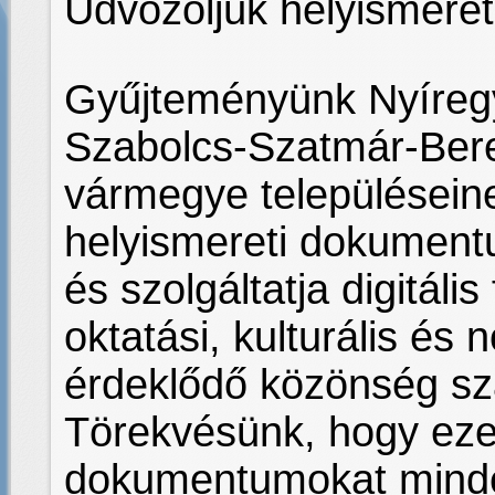
Üdvözöljük helyismere
Gyűjteményünk Nyíreg
Szabolcs-Szatmár-Ber
vármegye településein
helyismereti dokumentu
és szolgáltatja digitáli
oktatási, kulturális és 
érdeklődő közönség s
Törekvésünk, hogy ezek
dokumentumokat minden