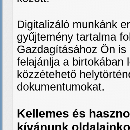
Digitalizáló munkánk 
gyűjtemény tartalma f
Gazdagításához Ön is 
felajánlja a birtokában
közzétehető helytörténe
dokumentumokat.
Kellemes és hasznos
kívánunk oldalainko