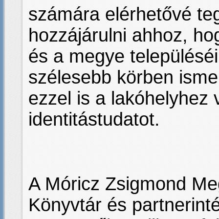
számára elérhetővé te
hozzájárulni ahhoz, h
és a megye településéi
szélesebb körben ismer
ezzel is a lakóhelyhez v
identitástudatot.
A Móricz Zsigmond Meg
Könyvtár és partnerin