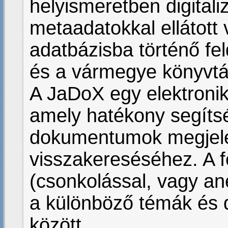
helyismeretben digitali
metaadatokkal ellátott 
adatbázisba történő fe
és a vármegye könyvtá
A JaDoX egy elektronik
amely hatékony segítség
dokumentumok megjele
visszakereséséhez. A f
(csonkolással, vagy an
a különböző témák és
között.