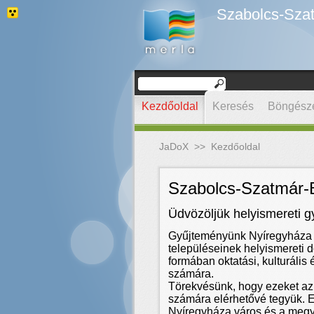
Szabolcs-Szat
Kezdőoldal
Keresés
Böngész
JaDoX
>>
Kezdőoldal
Szabolcs-Szatmár-B
Üdvözöljük helyismereti 
Gyűjteményünk Nyíregyháza
településeinek helyismereti d
formában oktatási, kulturális
számára.
Törekvésünk, hogy ezeket az
számára elérhetővé tegyük. E
Nyíregyháza város és a megy