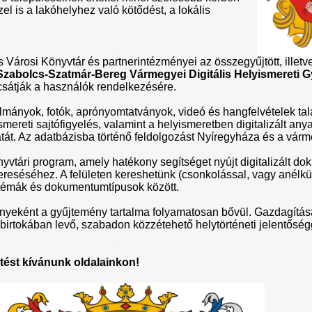
el is a lakóhelyhez való kötődést, a lokális
árosi Könyvtár és partnerintézményei az összegyűjtött, illetve 
zabolcs-Szatmár-Bereg Vármegyei Digitális Helyismereti 
csátják a használók rendelkezésére.
lmányok, fotók, aprónyomtatványok, videó és hangfelvételek ta
smereti sajtófigyelés, valamint a helyismeretben digitalizált an
zatát. Az adatbázisba történő feldolgozást Nyíregyháza és a vár
yvtári program, amely hatékony segítséget nyújt digitalizált 
reséséhez. A felületen kereshetünk (csonkolással, vagy anélkül
témák és dokumentumtípusok között.
nyeként a gyűjtemény tartalma folyamatosan bővül. Gazdagítás
a birtokában levő, szabadon közzétehető helytörténeti jelentőség
tést kívánunk oldalainkon!