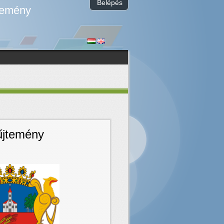
Belépés
temény
űjtemény