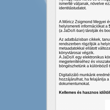
ismertté váljanak, növelve ezz
identitástudatot.
A Móricz Zsigmond Megyei és V
helyismereti információkat a
S
(a JaDoX-ban) tárolják és bo
Az adatbázisban cikkek, tanu
rendszerben rögzítjük a helyi
metaadatokkal ellátott válto
könyvtárosai végzik.
A JaDoX egy elektronikus kön
megjelenítéséhez és visszake
böngészhetünk a különböző 
Digitalizáló munkánk eredmé
hozzájárulhat, ha felajánlja 
dokumentumokat.
Kellemes és hasznos időtöl