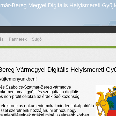
már-Bereg Megyei Digitális Helyismereti Gyűj
és
Partnerek
Súgó
ereg Vármegyei Digitális Helyismereti Gy
gyűjteményünkben!
 és Szabolcs-Szatmár-Bereg vármegye
okumentumait gyűjti és szolgáltatja digitális
 és non-profit célokra az érdeklődő közönség
 elektronikus dokumentumokat minden lokálpatrióta
zzel szeretnénk hozzájárulni ahhoz, hogy
e településéinek értékei minél szélesebb körben