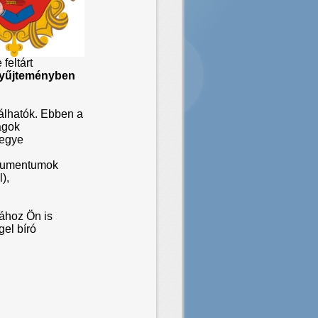
feltárt
Gyűjteményben
lálhatók. Ebben a
yagok
megye
dokumentumok
),
ához Ön is
gel bíró