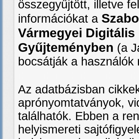
összegyűjtött, illetve fe
Szabo
információkat a
Vármegyei Digitális
Gyűjteményben
(a J
bocsátják a használók 
Az adatbázisban cikkek
aprónyomtatványok, vi
találhatók. Ebben a re
helyismereti sajtófigyel