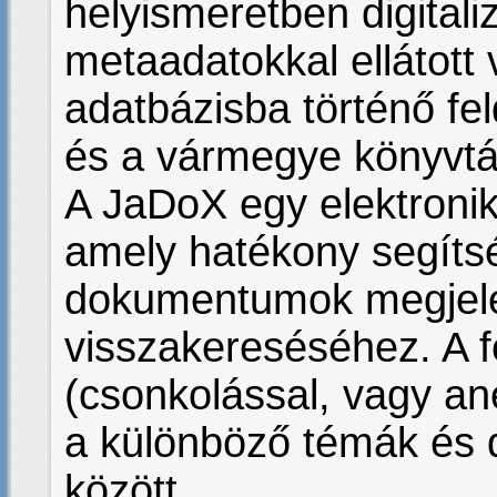
helyismeretben digitali
metaadatokkal ellátott 
adatbázisba történő fe
és a vármegye könyvtá
A JaDoX egy elektronik
amely hatékony segítség
dokumentumok megjele
visszakereséséhez. A f
(csonkolással, vagy an
a különböző témák és
között.