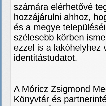
számára elérhetővé te
hozzájárulni ahhoz, h
és a megye településéi
szélesebb körben ismer
ezzel is a lakóhelyhez v
identitástudatot.
A Móricz Zsigmond Meg
Könyvtár és partnerin