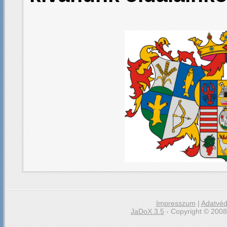
Impresszum
|
Adatvéd
JaDoX 3.5
- Copyright © 2008