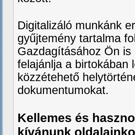
Digitalizáló munkánk 
gyűjtemény tartalma f
Gazdagításához Ön is 
felajánlja a birtokában
közzétehető helytörténe
dokumentumokat.
Kellemes és hasznos
kívánunk oldalainko