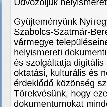
Üdvözöljük helyismere
Gyűjteményünk Nyíreg
Szabolcs-Szatmár-Ber
vármegye településein
helyismereti dokumentu
és szolgáltatja digitáli
oktatási, kulturális és 
érdeklődő közönség s
Törekvésünk, hogy ezek
dokumentumokat minden