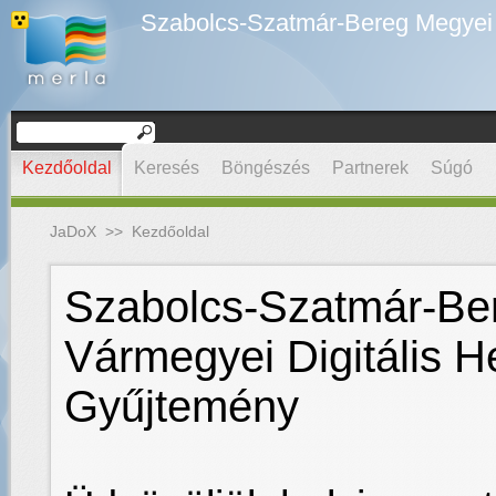
Szabolcs-Szatmár-Bereg Megyei D
Kezdőoldal
Keresés
Böngészés
Partnerek
Súgó
JaDoX
>>
Kezdőoldal
Szabolcs-Szatmár-Be
Vármegyei Digitális H
Gyűjtemény