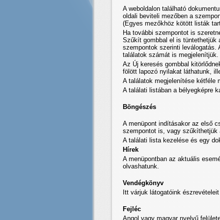
A weboldalon található dokumentu
oldali beviteli mezőben a szempont
(Egyes mezőkhöz kötött listák tar
Ha további szempontot is szeretn
Szűkít gombbal el is tüntethetjük
szempontok szerinti leválogatás. 
találatok számát is megjelenítjük.
Az Új keresés gombbal kitörlődnek
fölött lapozó nyilakat láthatunk, il
A találatok megjelenítése kétféle
A találati listában a bélyegképre
Böngészés
A menüpont indításakor az első c
szempontot is, vagy szűkíthetjük
A találati lista kezelése és egy 
Hírek
A menüpontban az aktuális esemény
olvashatunk.
Vendégkönyv
Itt várjuk látogatóink észrevételei
Fejléc
Angol vagy magyar nyelvű felülete