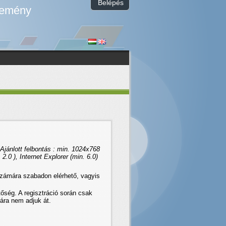
Belépés
temény
Ajánlott felbontás : min. 1024x768
 2.0 ), Internet Explorer (min. 6.0)
 számára szabadon elérhető, vagyis
etőség. A regisztráció során csak
ára nem adjuk át.