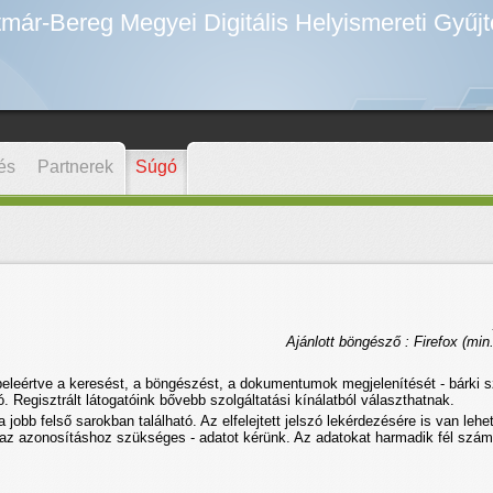
már-Bereg Megyei Digitális Helyismereti Gyűj
és
Partnerek
Súgó
Ajánlott böngésző : Firefox (min.
 beleértve a keresést, a böngészést, a dokumentumok megjelenítését - bárki
 Regisztrált látogatóink bővebb szolgáltatási kínálatból választhatnak.
a jobb felső sarokban található. Az elfelejtett jelszó lekérdezésére is van leh
 az azonosításhoz szükséges - adatot kérünk. Az adatokat harmadik fél szám