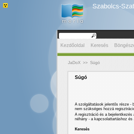
Szabolcs-Szat
Kezdőoldal
Keresés
Böngész
JaDoX
>>
Súgó
Súgó
A szolgáltatások jelentős része -
nem szükséges hozzá regisztráció.
A regisztráció és a bejelentkezés 
néhány - a kapcsolattartáshoz és
Keresés