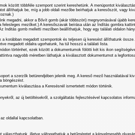
mok között többféle szempont szerint kereshetünk. A menüpontot kiválasztás
ot állíthatjuk be, míg a jobb oldali mezőbe beírhatjuk a keresőszót, vagy kivál
toznak.)
énk megadni, akkor a Bővít gomb (akár többszöri) megnyomásával újabb ker
 a felesleges mezőket.) A keresőszavak beírása után az Indítás gombra katti
Az Inditás gomb melletti mezőben beállíthatjuk, hogy egy találati oldalon há
 a korábban megadott szempontok és teljesen új keresést állíthatunk össze. A
letve megadott oldalra ugorhatunk, ha túl hosszú a találati lista.
 módon történhet, ezek között a dokumentumok fölötti két kis ikon segítségéve
 kattintva nagyobb méretben láthatjuk a kiválasztott dokumentumot a legfontos
soport a szerzők betürendjében jelenik meg. A kereső mező használatával k
 a böngészést.
dokumentum kiválasztása a Keresésnél ismertetett módon történik.
ekről, az új betöltésekről, a szolgáltatás fejlesztésével kapcsolatos inform
t az oldallal kapcsolatban.
t választhatunk, illetve váltogathatjuk a betűméretet a kényelmesebb olvasá