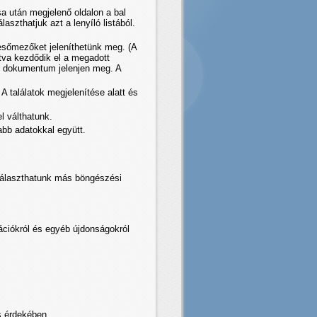
a után megjelenő oldalon a bal
aszthatjuk azt a lenyíló listából.
esőmezőket jeleníthetünk meg. (A
ntva kezdődik el a megadott
ny dokumentum jelenjen meg. A
 találatok megjelenítése alatt és
l válthatunk.
abb adatokkal együtt.
iválaszthatunk más böngészési
ációkról és egyéb újdonságokról
s érdekében.