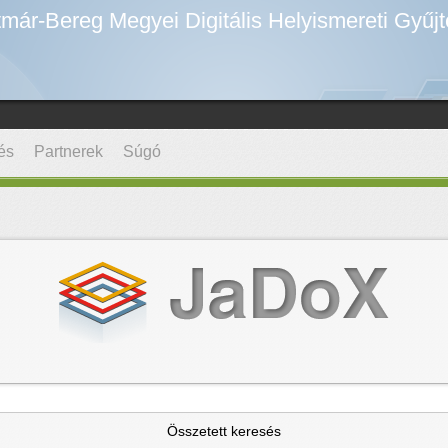
már-Bereg Megyei Digitális Helyismereti Gyűj
és
Partnerek
Súgó
Összetett keresés