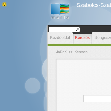
Szabolcs-Szat
Kezdőoldal
Keresés
Böngész
JaDoX
>>
Keresés