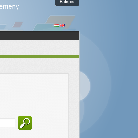
Belépés
temény