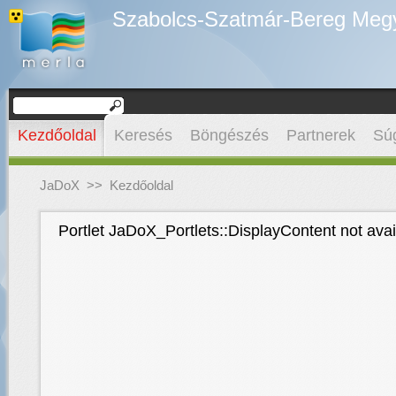
Szabolcs-Szatmár-Bereg Megye
Kezdőoldal
Keresés
Böngészés
Partnerek
Sú
JaDoX
>>
Kezdőoldal
Portlet JaDoX_Portlets::DisplayContent not ava