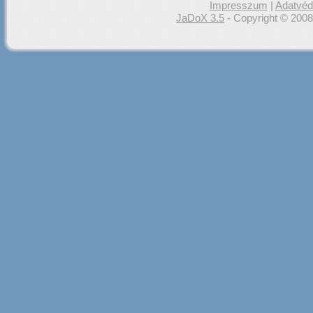
Impresszum
|
Adatvéde
JaDoX 3.5
- Copyright © 2008